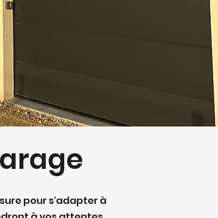
garage
sure pour s'adapter à
dront à vos attentes