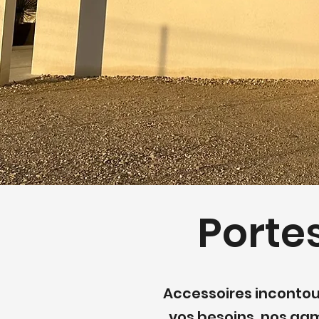
Porte
Accessoir
es incontou
vos besoins, nos ga